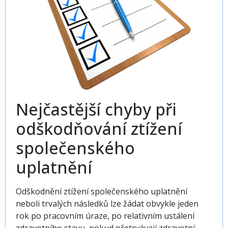
Nejčastější chyby při
odškodňování ztížení
společenského
uplatnění
Odškodnění ztížení společenského uplatnění
neboli trvalých následků lze žádat obvykle jeden
rok po pracovním úraze, po relativním ustálení
zdravotního stavu, pokud přetrvávají zdravotní