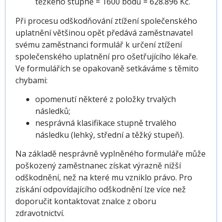
těžkého stupně = 1600 bodů = 628.896 Kč.
Při procesu odškodňování ztížení společenského
uplatnění většinou opět předává zaměstnavatel
svému zaměstnanci formulář k určení ztížení
společenského uplatnění pro ošetřujícího lékaře.
Ve formulářích se opakovaně setkáváme s těmito
chybami:
opomenutí některé z položky trvalých
následků;
nesprávná klasifikace stupně trvalého
následku (lehký, střední a těžký stupeň).
Na základě nesprávně vyplněného formuláře může
poškozený zaměstnanec získat výrazně nižší
odškodnění, než na které mu vzniklo právo. Pro
získání odpovídajícího odškodnění lze více než
doporučit kontaktovat znalce z oboru
zdravotnictví.