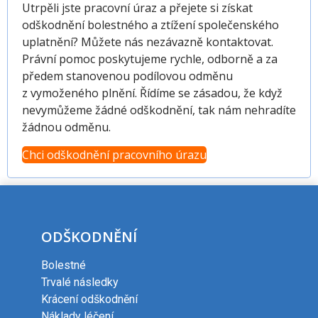
Utrpěli jste pracovní úraz a přejete si získat
odškodnění bolestného a ztížení společenského
uplatnění? Můžete nás nezávazně kontaktovat.
Právní pomoc poskytujeme rychle, odborně a za
předem stanovenou podílovou odměnu
z vymoženého plnění. Řídíme se zásadou, že když
nevymůžeme žádné odškodnění, tak nám nehradíte
žádnou odměnu.
Chci odškodnění pracovního úrazu
ODŠKODNĚNÍ
Bolestné
Trvalé následky
Krácení odškodnění
Náklady léčení