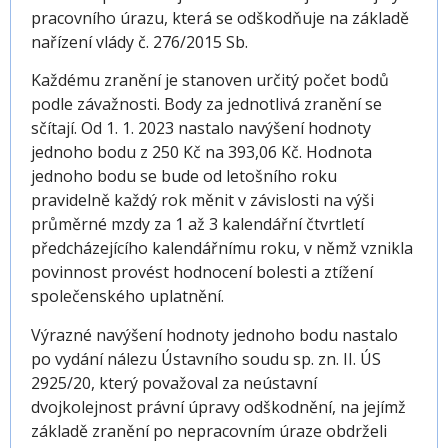
pracovního úrazu, která se odškodňuje na základě
nařízení vlády č. 276/2015 Sb.
Každému zranění je stanoven určitý počet bodů
podle závažnosti. Body za jednotlivá zranění se
sčítají. Od 1. 1. 2023 nastalo navýšení hodnoty
jednoho bodu z 250 Kč na 393,06 Kč. Hodnota
jednoho bodu se bude od letošního roku
pravidelně každý rok měnit v závislosti na výši
průměrné mzdy za 1 až 3 kalendářní čtvrtletí
předcházejícího kalendářnímu roku, v němž vznikla
povinnost provést hodnocení bolesti a ztížení
společenského uplatnění.
Výrazné navýšení hodnoty jednoho bodu nastalo
po vydání nálezu Ústavního soudu sp. zn. II. ÚS
2925/20, který považoval za neústavní
dvojkolejnost právní úpravy odškodnění, na jejímž
základě zranění po nepracovním úraze obdrželi