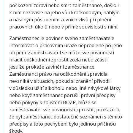
poškození zdraví nebo smrt zaměstnance, došlo-li
k nim nezávisle na jeho vůli krátkodobým, náhlým
a násilným působením zevních vlivů při plnění
pracovních úkolů nebo v přímé souvislosti s nimi.
Zaměstnanec je povinen svého zaměstnavatele
informovat o pracovním úraze neprodleně po jeho
utrpění. Zaměstnavatel se může své povinnosti
hradit odškodnění zprostit zcela nebo zčásti,
jestliže prokáže zavinění zaměstnance.
Zaměstnanci právo na odškodnění zpravidla
nevzniká v situacích, pokud si zranění přivodil
v důsledku užití alkoholu nebo jiné návykové látky
nebo když zaměstnanec porušil právní předpisy
nebo pokyny k zajištění BOZP, může se
zaměstnavatel své povinnosti zprostit, prokáže-li,
že byl zaměstnanec dostatečně seznámen s těmito
předpisy a toto pochybení bylo jedinou příčinou
škody.