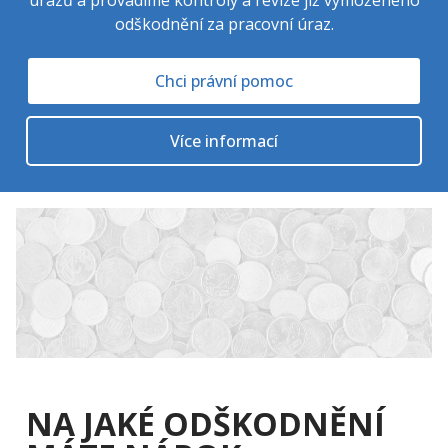
úrazů a provádíme kontroly a revize již vymoženého
odškodnění za pracovní úraz.
Chci právní pomoc
Více informací
NA JAKÉ ODŠKODNĚNÍ