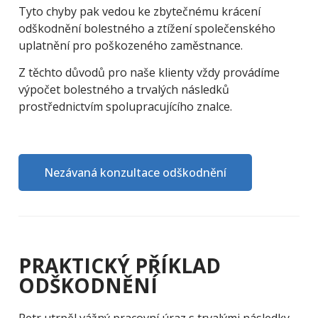
Tyto chyby pak vedou ke zbytečnému krácení
odškodnění bolestného a ztížení společenského
uplatnění pro poškozeného zaměstnance.
Z těchto důvodů pro naše klienty vždy provádíme
výpočet bolestného a trvalých následků
prostřednictvím spolupracujícího znalce.
Nezávaná konzultace odškodnění
PRAKTICKÝ PŘÍKLAD
ODŠKODNĚNÍ
Petr utrpěl vážný pracovní úraz s trvalými následky.