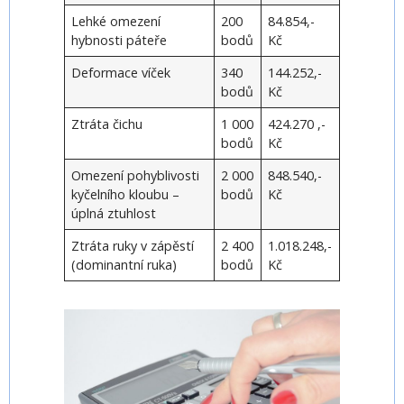
Lehké omezení
200
84.854,-
hybnosti páteře
bodů
Kč
Deformace víček
340
144.252,-
bodů
Kč
Ztráta čichu
1 000
424.270 ,-
bodů
Kč
Omezení pohyblivosti
2 000
848.540,-
kyčelního kloubu –
bodů
Kč
úplná ztuhlost
Ztráta ruky v zápěstí
2 400
1.018.248,-
(dominantní ruka)
bodů
Kč