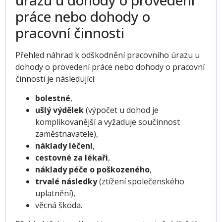
úrazu u dohody o provedení
práce nebo dohody o
pracovní činnosti
Přehled náhrad k odškodnění pracovního úrazu u
dohody o provedení práce nebo dohody o pracovní
činnosti je následující:
bolestné
,
ušlý výdělek
(výpočet u dohod je
komplikovanější a vyžaduje součinnost
zaměstnavatele),
náklady léčení
,
cestovné za lékaři
,
náklady péče o poškozeného
,
trvalé následky
(ztížení společenského
uplatnění),
věcná škoda.