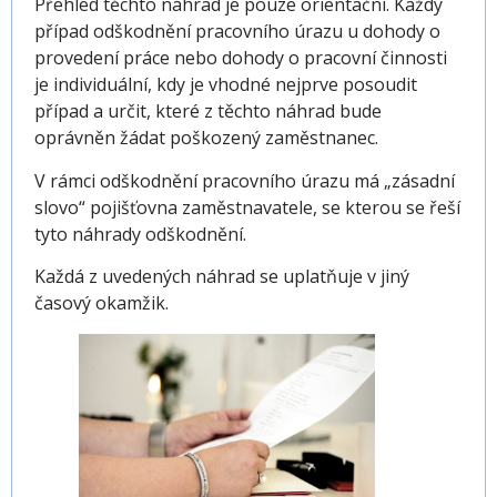
Přehled těchto náhrad je pouze orientační. Každý
případ odškodnění pracovního úrazu u dohody o
provedení práce nebo dohody o pracovní činnosti
je individuální, kdy je vhodné nejprve posoudit
případ a určit, které z těchto náhrad bude
oprávněn žádat poškozený zaměstnanec.
V rámci odškodnění pracovního úrazu má „zásadní
slovo“ pojišťovna zaměstnavatele, se kterou se řeší
tyto náhrady odškodnění.
Každá z uvedených náhrad se uplatňuje v jiný
časový okamžik.